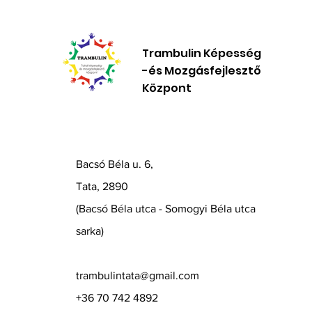
Trambulin Képesség
-és Mozgásfejlesztő
Központ
Bacsó Béla u. 6,
Tata, 2890
(Bacsó Béla utca - Somogyi Béla utca
sarka)
trambulintata@gmail.com
+36 70 742 4892