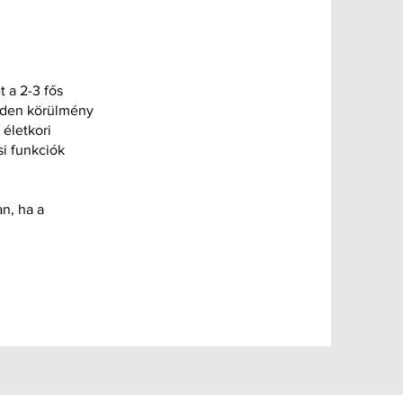
 a 2-3 fős
inden körülmény
életkori
si funkciók
n, ha a