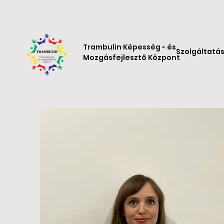
Trambulin Képesség - és
Szolgáltatá
Mozgásfejlesztő Központ