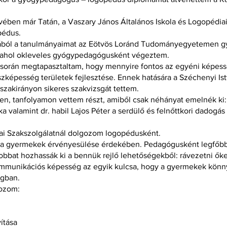
vében már Tatán, a Vaszary János Általános Iskola és Logopédiai
pédus.
ljából a tanulmányaimat az Eötvös Loránd Tudományegyetemen 
, ahol okleveles gyógypedagógusként végeztem.
 során megtapasztaltam, hogy mennyire fontos az egyéni képes
szképesség területek fejlesztése. Ennek hatására a Széchenyi I
 szakirányon sikeres szakvizsgát tettem.
n, tanfolyamon vettem részt, amiből csak néhányat emelnék ki:
 valamint dr. habil Lajos Péter a serdülő és felnőttkori dadogás 
ai Szakszolgálatnál dolgozom logopédusként.
 a gyermekek érvényesülése érdekében. Pedagógusként legfőb
jobbat hozhassák ki a bennük rejlő lehetőségekből: rávezetni ők
ommunikációs képesség az egyik kulcsa, hogy a gyermekek könn
ágban.
kozom:
ítása