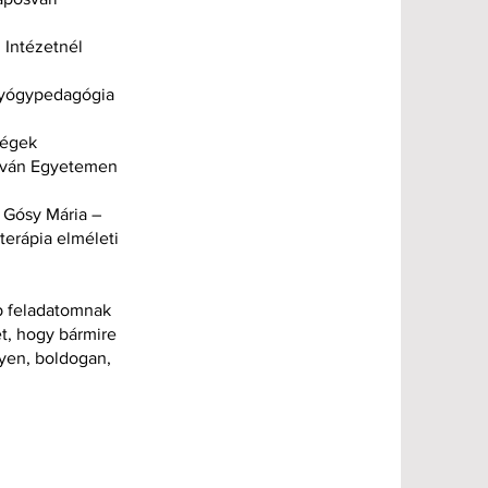
 Intézetnél
gyógypedagógia
ségek
stván Egyetemen
 Gósy Mária –
terápia elméleti
b feladatomnak
et, hogy bármire
yen, boldogan,