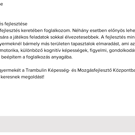
se
s fejlesztése
fejlesztés keretében foglalkozom. Néhány esetben előnyös lehet
tására a játékos feladatok sokkal élvezetesebbek. A fejlesztés m
yermeknél bármely más területen tapasztalok elmaradást, ami az 
nommotorika, különböző kognitív képességek, figyelmi, gondolkodá
ét beépítem a foglalkozás anyagába.
gyermekét a Trambulin Képesség- és Mozgásfejlesztő Központba
e keresnek megoldást!