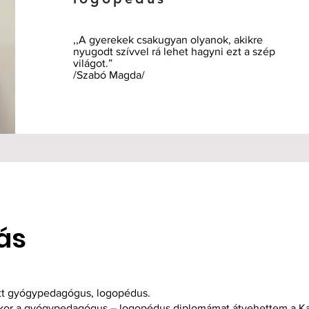
,,A gyerekek csakugyan olyanok, akikre
nyugodt szívvel rá lehet hagyni ezt a szép
világot.”
/Szabó Magda/
ás
ott gyógypedagógus, logopédus.
mikor a gyógypedagógus – logopédus diplomámat átvehettem a K