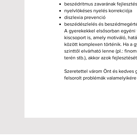
beszédritmus zavarának fejleszté
nyelvlökéses nyelés korrekciója
diszlexia prevenció
beszédészlelés és beszédmegérté
A gyerekekkel elsősorban egyéni 
kiscsoport is, amely motiváló, ha
között komplexen történik. Ha a g
szinttől elvárható lenne (pl.: fi
terén stb.), akkor azok fejlesztés
Szeretettel várom Önt és kedves 
felsorolt problémák valamelyikér