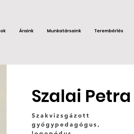
sok
Áraink
Munkatársaink
Terembérlés
Szalai Petra
Szakvizsgázott
gyógypedagógus,
logopédus