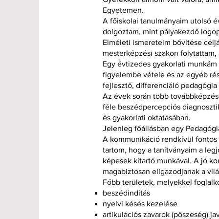
Egyetemen.
A főiskolai tanulmányaim utolsó é
dolgoztam, mint pályakezdő logo
Elméleti ismereteim bővítése cé
mesterképzési szakon folytattam
Egy évtizedes gyakorlati munkám
figyelembe vétele és az egyéb ré
fejlesztő, differenciáló pedagógia
Az évek során több továbbképzése
féle beszédpercepciós diagnosztika
és gyakorlati oktatásában.
Jelenleg főállásban egy Pedagógi
A kommunikáció rendkívül fontos
tartom, hogy a tanítványaim a leg
képesek kitartó munkával. A jó k
magabiztosan eligazodjanak a vil
Főbb területek, melyekkel foglal
beszédindítás
nyelvi késés kezelése
artikulációs zavarok (pöszeség) jav