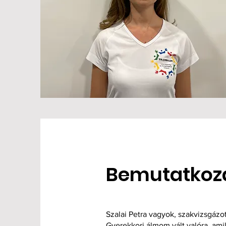
Bemutatkoz
Szalai Petra vagyok, szakvizsgáz
Gyerekkori álmom vált valóra, a