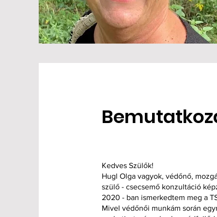
Bemutatkoz
Kedves Szülők!
Hugl Olga vagyok, védőnő, mozgás
szülő - csecsemő konzultáció kép
2020 - ban ismerkedtem meg a TS
Mivel védőnői munkám során egyr