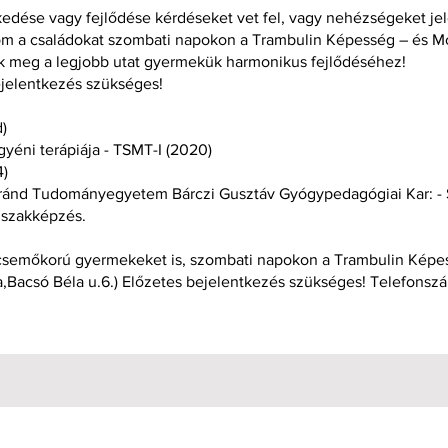
edése vagy fejlődése kérdéseket vet fel, vagy nehézségeket jel
om a családokat szombati napokon a Trambulin Képesség – és M
k meg a legjobb utat gyermekük harmonikus fejlődéséhez!
bejelentkezés szükséges!
)
yéni terápiája - TSMT-I (2020)
4)
oránd Tudományegyetem Bárczi Gusztáv Gyógypedagógiai Kar: - 
 szakképzés.
ecsemőkorú gyermekeket is, szombati napokon a Trambulin Képe
,Bacsó Béla u.6.) Előzetes bejelentkezés szükséges! Telefons