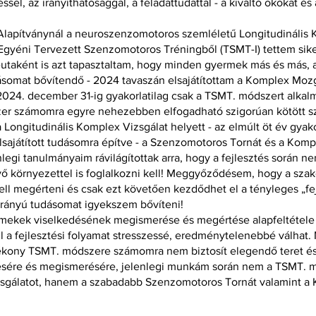
ssel, az irányíthatósággal, a feladattudattal - a kiváltó okokat é
Alapítványnál a neuroszenzomotoros szemléletű Longitudinális
 Egyéni Tervezett Szenzomotoros Tréningből (TSMT-I) tettem sike
taként is azt tapasztaltam, hogy minden gyermek más és más, a
ásomat bővítendő - 2024 tavaszán elsajátítottam a Komplex Moz
2024. december 31-ig gyakorlatilag csak a TSMT. módszert alkal
r számomra egyre nehezebben elfogadható szigorúan kötött sz
Longitudinális Komplex Vizsgálat helyett - az elmúlt öt év gyako
lsajátított tudásomra építve - a Szenzomotoros Tornát és a Komp
egi tanulmányaim rávilágítottak arra, hogy a fejlesztés során n
ő környezettel is foglalkozni kell! Meggyőződésem, hogy a sz
kell megérteni és csak ezt követően kezdődhet el a tényleges „fe
irányú tudásomat igyekszem bővíteni!
rmekek viselkedésének megismerése és megértése alapfeltétele
 a fejlesztési folyamat stresszessé, eredménytelenebbé válhat. 
ékony TSMT. módszere számomra nem biztosít elegendő teret és
ésére és megismerésére, jelenlegi munkám során nem a TSMT. 
zsgálatot, hanem a szabadabb Szenzomotoros Tornát valamint a