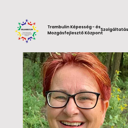
Trambulin Képesség - és
Szolgáltatá
Mozgásfejlesztő Központ