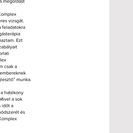
s a megoldást
 Komplex
res vizsgát.
 feladatokra
gásterápia
maztam. Ezt
abályait
rlati
lex
em csak a
akembereknek
jlesztő” munka.
 a hatékony
Mivel a sok
 időt a
módszerét és
 Komplex