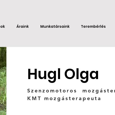
sok
Áraink
Munkatársaink
Terembérlés
Hugl Olga
Szenzomotoros mozgáste
KMT mozgásterapeuta