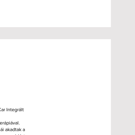
r Integrált
rápiával.
ái akadtak a