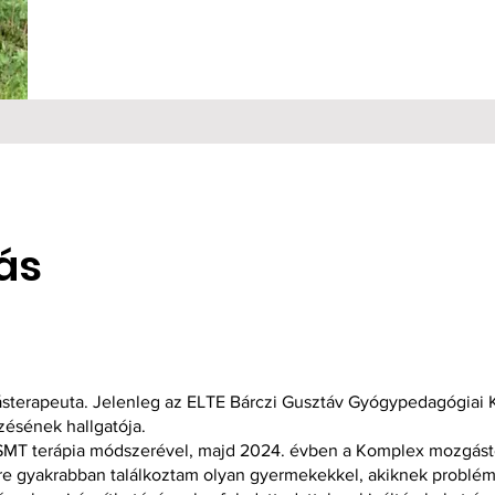
ás
terapeuta. Jelenleg az ELTE Bárczi Gusztáv Gyógypedagógiai Ka
zésének hallgatója.
MT terápia módszerével, majd 2024. évben a Komplex mozgáste
e gyakrabban találkoztam olyan gyermekekkel, akiknek problém