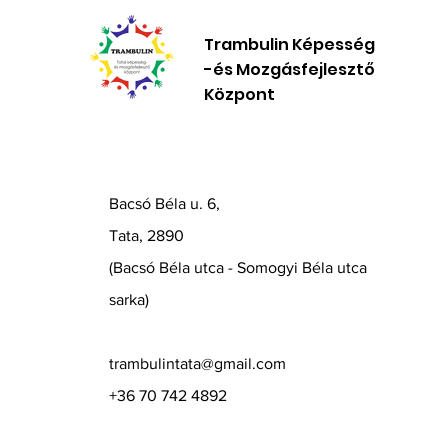
Trambulin Képesség
-és Mozgásfejlesztő
Központ
Bacsó Béla u. 6,
Tata, 2890
(Bacsó Béla utca - Somogyi Béla utca
sarka)
trambulintata@gmail.com
+36 70 742 4892