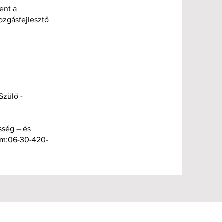
ent a
ozgásfejlesztő
Szülő -
sség – és
zám:06-30-420-