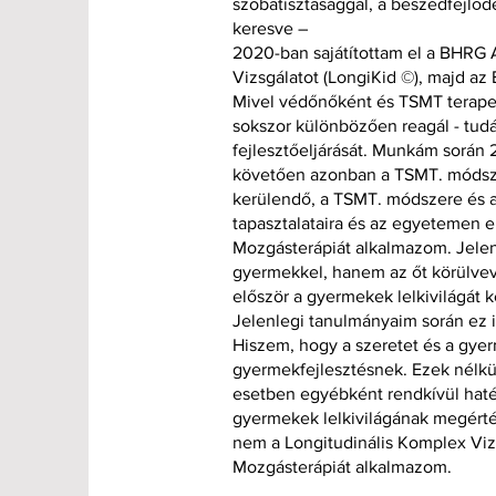
szobatisztasággal, a beszédfejlődé
keresve –
2020-ban sajátítottam el a BHRG 
Vizsgálatot (LongiKid ©), majd az
Mivel védőnőként és TSMT terapeu
sokszor különbözően reagál - tud
fejlesztőeljárását. Munkám során 
követően azonban a TSMT. módsze
kerülendő, a TSMT. módszere és a 
tapasztalataira és az egyetemen e
Mozgásterápiát alkalmazom. Jelenl
gyermekkel, hanem az őt körülvev
először a gyermekek lelkivilágát 
Jelenlegi tanulmányaim során ez 
Hiszem, hogy a szeretet és a gye
gyermekfejlesztésnek. Ezek nélkül
esetben egyébként rendkívül hat
gyermekek lelkivilágának megért
nem a Longitudinális Komplex Vi
Mozgásterápiát alkalmazom.