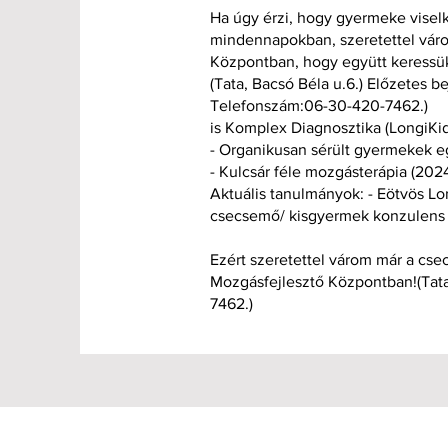
Ha úgy érzi, hogy gyermeke viselk
mindennapokban, szeretettel vár
Központban, hogy együtt keressü
(Tata, Bacsó Béla u.6.) Előzetes 
Telefonszám:06-30-420-7462.)
is Komplex Diagnosztika (LongiKid
- Organikusan sérült gyermekek eg
- Kulcsár féle mozgásterápia (202
Aktuális tanulmányok: - Eötvös L
csecsemő/ kisgyermek konzulens
Ezért szeretettel várom már a cs
Mozgásfejlesztő Központban!(Tata
7462.)