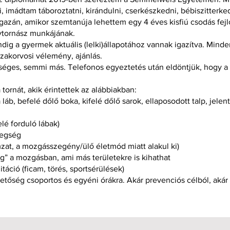
 imádtam táboroztatni, kirándulni, cserkészkedni, bébiszitterked
igazán, amikor szemtanúja lehettem egy 4 éves kisfiú csodás fej
gytornász munkájának.
ndig a gyermek aktuális (lelki)állapotához vannak igazítva. Mind
zakorvosi vélemény, ajánlás.
séges, semmi más. Telefonos egyeztetés után eldöntjük, hogy a
ornát, akik érintettek az alábbiakban:
 láb, befelé dőlő boka, kifelé dőlő sarok, ellaposodott talp, jele
lé forduló lábak)
tegség
zat, a mozgásszegény/ülő életmód miatt alakul ki)
” a mozgásban, ami más területekre is kihathat
itáció (ficam, törés, sportsérülések)
etőség csoportos és egyéni órákra. Akár prevenciós célból, aká