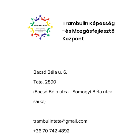
Trambulin Képesség
-és Mozgásfejlesztő
Központ
Bacsó Béla u. 6,
Tata, 2890
(Bacsó Béla utca - Somogyi Béla utca
sarka)
trambulintata@gmail.com
+36 70 742 4892