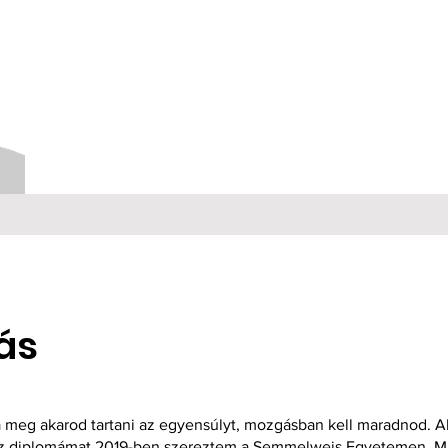
ás
Ha meg akarod tartani az egyensúlyt, mozgásban kell maradnod. Al
z diplomámat 2019-ben szereztem a Semmelweis Egyetemen. Mi