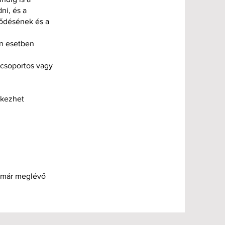
ni, és a
lődésének és a
en esetben
 csoportos vagy
ntkezhet
r már meglévő