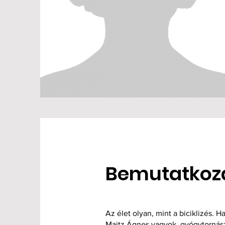
Bemutatkoz
Az élet olyan, mint a biciklizés. 
Maitz Ágnes vagyok, gyógytornás