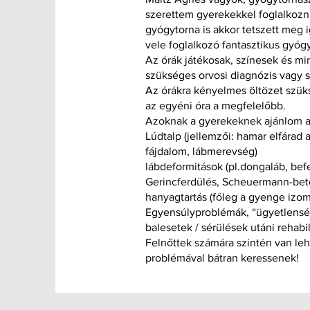
szerettem gyerekekkel foglalkozni,
gyógytorna is akkor tetszett meg 
vele foglalkozó fantasztikus gyó
Az órák játékosak, színesek és mi
szükséges orvosi diagnózis vagy s
Az órákra kényelmes öltözet szük
az egyéni óra a megfelelőbb.
Azoknak a gyerekeknek ajánlom a t
Lúdtalp (jellemzői: hamar elfárad a
fájdalom, lábmerevség)
lábdeformitások (pl.dongaláb, befe
Gerincferdülés, Scheuermann-be
hanyagtartás (főleg a gyenge izom
Egyensúlyproblémák, “ügyetlenség
balesetek / sérülések utáni rehabil
Felnőttek számára szintén van leh
problémával bátran keressenek!