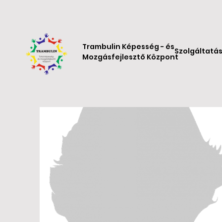
Trambulin Képesség - és
Szolgáltatá
Mozgásfejlesztő Központ