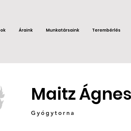
sok
Áraink
Munkatársaink
Terembérlés
Maitz Ágne
Gyógytorna